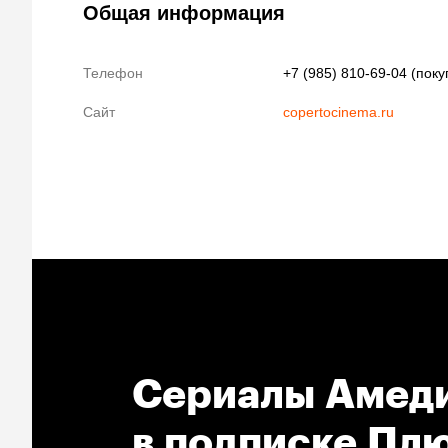
Общая информация
Телефон
+7 (985) 810-69-04 (пок
Сайт
copertocinema.ru
Сериалы Амеди
в подпиcке Плю