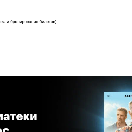
упка и бронирование билетов)
атеки 
с 