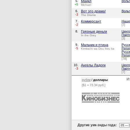
5.
Майкл
Воль
+5
Michael
6.
Вот это драма!
Воль
-3
The Drama
7.
Коммерсант
Наше
-2
[7]
8.
Грязные деньги
Цент
Парт
In the Grey
[3]
9.
Мальчик и птица
Русс
-5
Репо
Kimitachi wa Dou Ikiru ka
Русс
Репо
[78]
10.
Ангелы Ладоги
Цент
-3
Парт
[7]
И
рубли
/
доллары
[$1 = 73.34 руб.]
Другие уик-энды года: