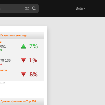
Войти
Результаты уик-энда
ли
 051
03
и
279 136
11
илета
4
07.06
Лучшие фильмы — Top 250