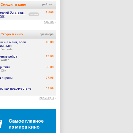
Сегодня в кино
рейтинг
едний богатырь.
1.868
ПРОМО
бок
афиша
Скоро в кино
премьера
ись в меня, если
13.08
лишься
d'enfants
ение рейса
13.08
 Water
р Сити
20.08
 City
а сирени
27.08
ос как предчувствие
03.09
премьеры