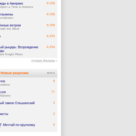
жды в Америке
8.259
Upon a Time in America
тльмены
8.258
entlemen
ённые ветром
8.258
with the Wind
о
8.255
ый рыцарь: Возрождение
8.254
нды
ark Knight Rises
лучшие фильмы
Новые рецензии
всего
чок
8
Amateur
сея
77
Odyssey
ый замок Ольшанский
3
ристы
2
: Мечтай по-крупному
5
T