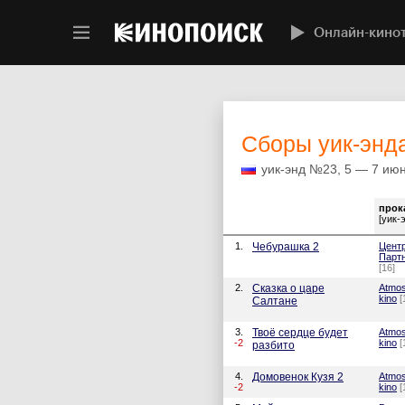
Онлайн-кино
Cборы уик-энд
уик-энд №23, 5 — 7 ию
прок
[уик-
1.
Чебурашка 2
Цент
Парт
[16]
2.
Сказка о царе
Atmos
kino
[
Салтане
3.
Твоё сердце будет
Atmos
-2
kino
[
разбито
4.
Домовенок Кузя 2
Atmos
-2
kino
[