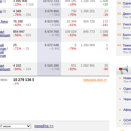
га
[2]
3 495 908
10 072 723
,
449 185
1 328 754
1 508
90.
Одна
↓23%
, ~ 2 318
~ 6 680
↓18%
+20
Once 
га
[9]
4 349
9 679 860
,
730
1 268 251
17
91.
Джен
↓76%
, ~ 256
~ 7 504
↓70%
-19
The G
 Кино
76 180
6 813 580
,
10 394
924 726
172
92.
Унес
↓63%
, ~ 443
~ 4 343
↓61%
-141
Gone 
рал
854 847
6 674 760
,
109 029
845 773
1 036
93.
Балт
нершип
↓56%
, ~ 825
~ 4 781
↓52%
-360
Balto
кий
25
6 672 648
,
5
1 250 069
1
94.
Темн
ртаж
/
↓71%
, ~ 25
~ 6 441
↓79%
-1
леге
кий
The D
ртаж
рал
4 102
5 520 280
,
831
1 002 991
25
нершип
↓84%
, ~ 164
~ 2 796
↓82%
-60
Нови
того:
10 279 136
$
показать все >>
The 
↓1%
Одис
The 
Черн
Афе
GOAT
GOA
перейти >>