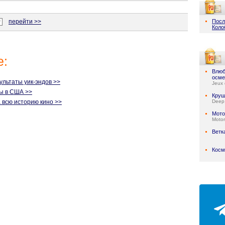
перейти >>
Посл
Коло
е:
Влюб
осме
ультаты уик-эндов >>
Jeux 
ы в США >>
Круш
 всю историю кино >>
Deep
Мото
Motor
Ветк
Косм