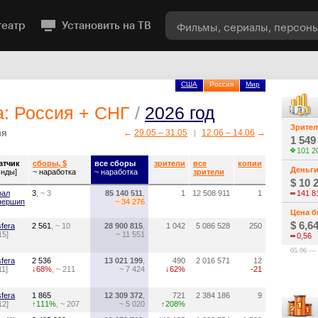
театр
Установить на ТВ
США
Россия
Мир
а: Россия + СНГ
/
2026 год
Зрите
ня
←
29.05 – 31.05
12.06 – 14.06
→
|
1 549
101 2
атчик
сборы, $
все сборы
зрители
все
копии
Деньг
энды]
~ наработка
~ наработка
зрители
$ 10 
рал
3
, ~ 3
85 140 511
,
1
12 508 911
1
141 8
нершип
~ 34 276
Цена б
$ 6,6
fera
2 561
, ~ 10
28 900 815
,
1 042
5 086 528
250
15]
~ 11 551
0,56
05.06 — 
fera
2 536
13 021 199
,
490
2 016 571
12
11]
↓68%
, ~ 211
~ 7 424
↓62%
-21
fera
1 865
12 309 372
,
721
2 384 186
9
12]
↑111%
, ~ 207
~ 5 020
↑208%