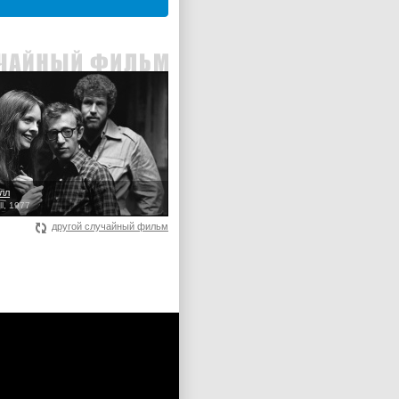
лл
ll, 1977
другой случайный фильм