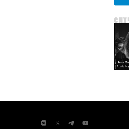
Энни Хо
Annie Ha