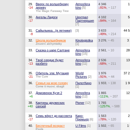
29.
Вверх по волшебному
Atmosfera
4 346
1
-14
дереву
kino
[5]
↓81%
, ~ 117
The Magic Faraway Tree
30.
Ангелы Ладоги
Централ
4 102
5
-17
Партнершип
↓84%
, ~ 164
[7]
31.
Сайылыкка...(в летнике)
[3]
3 633
44 5
-8
↓49%
, ~ 214
32.
Школа волшебников
Kinologistika
3 276
, ~ 45
3
Zrození alchymistky
[1]
33.
Сказка о царе Салтане
Atmosfera
2 561
, ~ 10
28
kino
[15]
34.
Твоё сердце будет
Atmosfera
2 536
13
-13
разбито
kino
[11]
↓68%
, ~ 211
35.
Обитель зла: Мутация
World
1 976
37 2
-21
The Cure
Pictures
[2]
↓91%
, ~ 44
36.
Семья на мою голову
ПилотКино
1 933
, ~ 138
1 
Come ti muovi, sbagli
[1]
37.
Домовенок Кузя 2
Atmosfera
1 865
12
+6
kino
[12]
↑111%
, ~ 207
38.
Картины дружеских
Pioner
[12]
1 765
+40
связей
↑1257%
, ~ 588
39.
Семь вёрст до рассвета
Каро-
1 563
2
-17
Премьер
[6]
↓78%
, ~ 120
40.
Беспечный возраст
U Films
[1]
1 502
, ~ 65
1
Pools