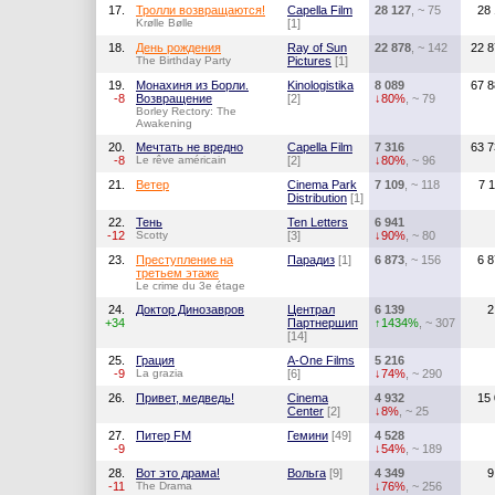
17.
Тролли возвращаются!
Capella Film
28 127
, ~ 75
28
Krølle Bølle
[1]
18.
День рождения
Ray of Sun
22 878
, ~ 142
22 8
The Birthday Party
Pictures
[1]
19.
Монахиня из Борли.
Kinologistika
8 089
67 8
-8
Возвращение
[2]
↓80%
, ~ 79
Borley Rectory: The
Awakening
20.
Мечтать не вредно
Capella Film
7 316
63 7
-8
Le rêve américain
[2]
↓80%
, ~ 96
21.
Ветер
Cinema Park
7 109
, ~ 118
7 
Distribution
[1]
22.
Тень
Ten Letters
6 941
-12
Scotty
[3]
↓90%
, ~ 80
23.
Преступление на
Парадиз
[1]
6 873
, ~ 156
6 
третьем этаже
Le crime du 3e étage
24.
Доктор Динозавров
Централ
6 139
2
+34
Партнершип
↑1434%
, ~ 307
[14]
25.
Грация
A-One Films
5 216
-9
La grazia
[6]
↓74%
, ~ 290
26.
Привет, медведь!
Cinema
4 932
15
Center
[2]
↓8%
, ~ 25
27.
Питер FM
Гемини
[49]
4 528
-9
↓54%
, ~ 189
28.
Вот это драма!
Вольга
[9]
4 349
9
-11
The Drama
↓76%
, ~ 256