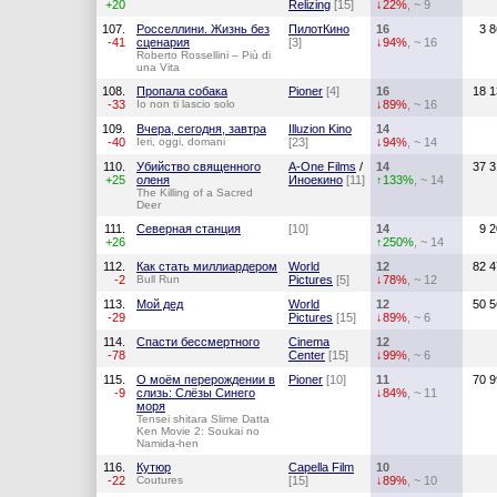
+20
Relizing
[15]
↓22%
, ~ 9
107.
Росселлини. Жизнь без
ПилотКино
16
3 
-41
сценария
[3]
↓94%
, ~ 16
Roberto Rossellini – Più di
una Vita
108.
Пропала собака
Pioner
[4]
16
18 1
-33
Io non ti lascio solo
↓89%
, ~ 16
109.
Вчера, сегодня, завтра
Illuzion Kino
14
-40
Ieri, oggi, domani
[23]
↓94%
, ~ 14
110.
Убийство священного
A-One Films
/
14
37 3
+25
оленя
Иноекино
[11]
↑133%
, ~ 14
The Killing of a Sacred
Deer
111.
Северная станция
[10]
14
9 
+26
↑250%
, ~ 14
112.
Как стать миллиардером
World
12
82 4
-2
Bull Run
Pictures
[5]
↓78%
, ~ 12
113.
Мой дед
World
12
50 5
-29
Pictures
[15]
↓89%
, ~ 6
114.
Спасти бессмертного
Cinema
12
-78
Center
[15]
↓99%
, ~ 6
115.
О моём перерождении в
Pioner
[10]
11
70 9
-9
слизь: Слёзы Синего
↓84%
, ~ 11
моря
Tensei shitara Slime Datta
Ken Movie 2: Soukai no
Namida-hen
116.
Кутюр
Capella Film
10
-22
Coutures
[15]
↓89%
, ~ 10