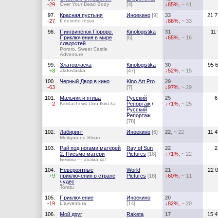
-29
Over Your Dead Body
[4]
↓85%
, ~ 41
97.
Красная пустыня
Иноекино
[9]
33
21 7
-27
Il deserto rosso
↓86%
, ~ 33
98.
Пингвинёнок Пороро:
Kinologistika
31
11
Приключения в мире
[5]
↓65%
, ~ 16
сладостей
Pororo, Sweet Castle
Adventure
99.
Златовласка
Kinologistika
30
95 
+8
Zlatovláska
[47]
↓52%
, ~ 15
100.
Черный Двор в кино
Kino.Art.Pro
29
-63
[7]
↓97%
, ~ 29
101.
Мальчик и птица
Русский
25
6
-2
Kimitachi wa Dou Ikiru ka
Репортаж
/
↓71%
, ~ 25
Русский
Репортаж
[78]
102.
Лабиринт
Иноекино
[6]
22
, ~ 22
11 
Meikyuu no Shiori
103.
Рай под ногами матерей
Ray of Sun
22
2
2: Письмо матери
Pictures
[18]
↓71%
, ~ 22
Бейиш — апама кат
104.
Невероятные
World
21
22 
+9
приключения в стране
Pictures
[18]
↓60%
, ~ 11
чудес
Tonttu
105.
Приключение
Иноекино
20
-19
L'avventura
[14]
↓82%
, ~ 20
106.
Мой друг
Raketa
17
15 4