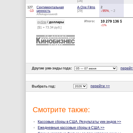
[16]
127.
Сентиментальная
A-One Films
2
-13
ценность
[29]
↓95%
, ~ 2
Affeksjonsverdi
Итого:
10 279 136
$
рубли
/
доллары
↓1%
[$1 = 73.34 руб.]
Другие уик-энды года:
перейт
перейти >>
Выбрать год:
Смотрите также:
Кассовые сборы в США. Результаты уик-эндов >>
Ежедневные кассовые сборы в США >>