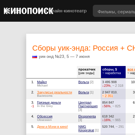
Онлайн-кинотеатр
Cборы уик-энда: Россия + 
уик-энд №23, 5 — 7 июня
прокатчик
сборы, $
все
[уик-энды]
~ наработка
~ на
1.
Майкл
Вольга
[2]
3 495 908
10
Michael
↓23%
, ~ 2 318
2.
Закулисье реальности
Вольга
[1]
2 947 810
,
3
Backrooms
~ 2 351
3.
Грязные деньги
Централ
854 847
6
-1
In the Grey
Партнершип
↓56%
, ~ 825
[3]
4.
Обсессия
Eksponenta
618 342
2
Obsession
[3]
↓16%
, ~ 965
5.
Дени и Мэни в кино!
NMG
520 744
, ~ 291
Kinoprokat
[1]