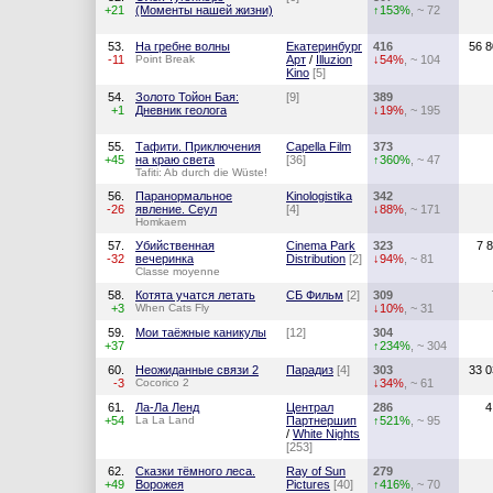
+21
(Моменты нашей жизни)
↑153%
, ~ 72
53.
На гребне волны
Екатеринбург
416
56 8
-11
Point Break
Арт
/
Illuzion
↓54%
, ~ 104
Kino
[5]
54.
Золото Тойон Бая:
[9]
389
+1
Дневник геолога
↓19%
, ~ 195
55.
Тафити. Приключения
Capella Film
373
+45
на краю света
[36]
↑360%
, ~ 47
Tafiti: Ab durch die Wüste!
56.
Паранормальное
Kinologistika
342
-26
явление. Сеул
[4]
↓88%
, ~ 171
Homkaem
57.
Убийственная
Cinema Park
323
7 
-32
вечеринка
Distribution
[2]
↓94%
, ~ 81
Classe moyenne
58.
Котята учатся летать
СБ Фильм
[2]
309
+3
When Cats Fly
↓10%
, ~ 31
59.
Мои таёжные каникулы
[12]
304
+37
↑234%
, ~ 304
60.
Неожиданные связи 2
Парадиз
[4]
303
33 0
-3
Cocorico 2
↓34%
, ~ 61
61.
Ла-Ла Ленд
Централ
286
4
+54
La La Land
Партнершип
↑521%
, ~ 95
/
White Nights
[253]
62.
Сказки тёмного леса.
Ray of Sun
279
+49
Ворожея
Pictures
[40]
↑416%
, ~ 70