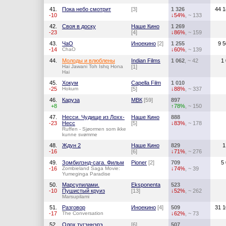
41.
Пока небо смотрит
[3]
1 326
44 1
-10
↓54%
, ~ 133
42.
Своя в доску
Наше Кино
1 269
-23
[4]
↓86%
, ~ 159
43.
ЧаО
Иноекино
[2]
1 255
9 
-14
ChaO
↓60%
, ~ 139
44.
Молоды и влюблены
Indian Films
1 062
, ~ 42
1
Hai Jawani Toh Ishq Hona
[1]
Hai
45.
Хокум
Capella Film
1 010
-25
Hokum
[5]
↓88%
, ~ 337
46.
Каруза
МВК
[59]
897
+8
↑78%
, ~ 150
47.
Несси. Чудище из Лохх-
Наше Кино
888
-23
Несс
[5]
↓83%
, ~ 178
Ruffen - Sjøormen som ikke
kunne svømme
48.
Ждун 2
Наше Кино
829
1
-16
[6]
↓71%
, ~ 276
49.
Зомбилэнд-сага. Фильм
Pioner
[2]
709
5
-16
Zombieland Saga Movie:
↓74%
, ~ 39
Yumeginga Paradise
50.
Марсупилами.
Eksponenta
523
-10
Пушистый круиз
[13]
↓52%
, ~ 262
Marsupilami
51.
Разговор
Иноекино
[4]
509
31 1
-17
The Conversation
↓62%
, ~ 73
52.
Олох тугэннэрэ
[6]
507