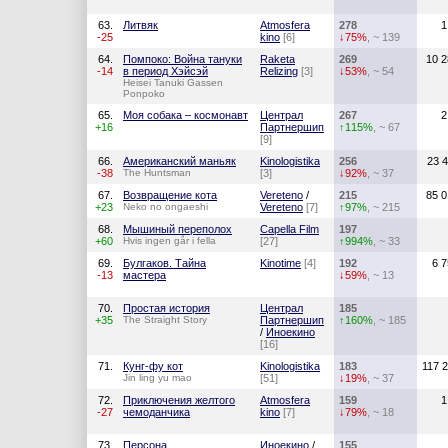
63.
Литвяк
Atmosfera
278
1
-25
kino
[6]
↓75%
, ~ 139
64.
Помпоко: Война тануки
Raketa
269
10 2
-14
в период Хэйсэй
Relizing
[3]
↓53%
, ~ 54
Heisei Tanuki Gassen
Ponpoko
65.
Моя собака – космонавт
Централ
267
2
+16
Партнершип
↑115%
, ~ 67
[9]
66.
Американский маньяк
Kinologistika
256
23 
-38
The Huntsman
[3]
↓92%
, ~ 37
67.
Возвращение кота
Vereteno
/
215
85 0
+23
Neko no ongaeshi
Vereteno
[7]
↑97%
, ~ 215
68.
Мышиный переполох
Capella Film
197
+60
Hvis ingen går i fella
[27]
↑994%
, ~ 33
69.
Булгаков. Тайна
Kinotime
[4]
192
6 
-13
мастера
↓59%
, ~ 13
70.
Простая история
Централ
185
+35
The Straight Story
Партнершип
↑160%
, ~ 185
/
Иноекино
[16]
71.
Кунг-фу кот
Kinologistika
183
117 
Jin ling yu mao
[51]
↓19%
, ~ 37
72.
Приключения желтого
Atmosfera
159
1
-27
чемоданчика
kino
[7]
↓79%
, ~ 18
73.
Персона
Иноекино
/
155