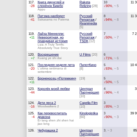
117.
Книга джунглей и
Raketa
10
11 
-28
слонёнок Бимбо
Relizing
[28]
↓90%
, ~ 5
Appu
118.
Патэма наоборот
Русский
8
11 
-41
Sakasama no Patema
Репортаж
/
↓94%
, ~ 8
Reanimedia
[5]
119.
Лайза Миннелли:
Русский
7
7 
+11
Невероятная, но
Репортаж
/
↓50%
, ~ 7
правдивая история
TSDK
[12]
Liza: A Truly Terrific
Absolutely True Story
120.
Воскрешение
U Films
[20]
6
+7
Kuang ye shi dai
↓71%
, ~ 6
121.
Последняя неделя лета
ПилотКино
5
10 4
-20
L'ultima settimana di
[8]
↓93%
, ~ 5
settembre
122.
Броненосец «Потемкин»
[19]
5
+11
↓50%
, ~ 5
123.
Королёк моей любви
Централ
4
3
-44
Партнершип
↓96%
, ~ 4
[10]
124.
Дети леса 2
Capella Film
3
-16
Woodwalkers 2
[10]
↓95%
, ~ 3
125.
Как перевоспитать
Kinologistika
3
39 9
-4
дракона
[60]
↓90%
, ~ 3
Er lang shen zhi shen hai
jiao long
126.
Чебурашка 2
Централ
3
, ~ 3
85
Партнершип