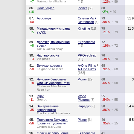
+7
Matrimonio all'italiana
[49]
↓12%
, ~ 89
86.
Поле чудес
Pioner
[53]
80
+16
↑2%
, ~ 40
87.
Аэропорт
Cinema Park
79
31 9
-60
Distribution
[4]
↓98%
, ~ 79
88.
Мандариния – страна
Kinotime
[11]
79
11 
+5
чудес
↓21%
, ~ 79
89.
Девочка, покорившая
Eksponenta
72
+8
время
[48]
↓19%
, ~ 72
Toki o kakeru shojo
90.
Частная жизнь
PROvzglyad
70
-3
Vie privée
[12]
↓38%
, ~ 70
91.
Великая красота
A-One Films
/
68
-50
La grande bellezza
A-One Films
↓92%
, ~ 68
[152]
92.
Человек-бензопила.
Pioner
[29]
68
3
-18
Фильм: История Резе
↓65%
, ~ 68
Chainsaw Man Movie:
Reze-hen
93.
Гуру
World
55
-11
Gourou
Pictures
[8]
↓54%
, ~ 55
94.
Зачарованное
Парадиз
[6]
50
54 4
-35
королевство
↓86%
, ~ 25
The Land of Sometimes
95.
Проклятие Золушки:
Pioner
[3]
46
5 
-56
Кровь на туфельке
↓95%
, ~ 15
Cinderella's Curse
96.
Опасные отношения
Eksponenta
41