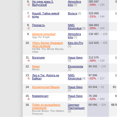
6.
Не одна дома 3.
Atmosfera
385 597
3
-3
Выпускной
kino
[3]
↓54%
, ~ 230
7.
Кощей. Тайна живой
Вольга
[2]
333 895
1
-2
воды
↓51%
, ~ 144
8.
Пропасть
NMG
166 884
-2
Kinoprokat
[2]
↓55%
, ~ 104
9.
Шевели перьями!
Atmosfera
130 487
, ~ 106
Iggy the Eagle
kino
[1]
10.
Убить Билла: Кровавое
Kino.Art.Pro
124 829
, ~ 495
дело целиком
[1]
Kill Bill: The Whole Bloody
Affair
11.
Богатыри
Наше Кино
112 576
1
-4
[3]
↓69%
, ~ 129
12.
Момо
Eksponenta
99 242
, ~ 129
Momo
[1]
13.
Лео и Тиг. Дорога на
NMG
97 696
1
-5
Байкал
Kinoprokat
[4]
↓62%
, ~ 217
14.
Космическая Машка
Наше Кино
83 504
, ~ 51
91
[1]
15.
Коммерсант
Наше Кино
76 180
6
-6
[7]
↓63%
, ~ 443
16.
Побег из волшебного
Централ
68 096
, ~ 104
68 0
измерения
Партнершип
Boonie Bears: The Hidden
[1]
Protector