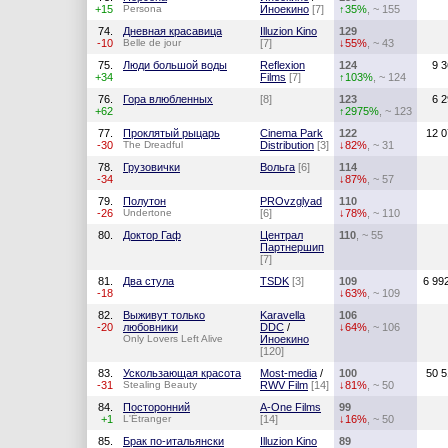
+15
Persona
Иноекино
[7]
↑35%
, ~ 155
74.
Дневная красавица
Illuzion Kino
129
-10
Belle de jour
[7]
↓55%
, ~ 43
75.
Люди большой воды
Reflexion
124
9 
+34
Films
[7]
↑103%
, ~ 124
76.
Гора влюбленных
[8]
123
6 
+62
↑2975%
, ~ 123
77.
Проклятый рыцарь
Cinema Park
122
12 0
-30
The Dreadful
Distribution
[3]
↓82%
, ~ 31
78.
Грузовички
Вольга
[6]
114
-34
↓87%
, ~ 57
79.
Полутон
PROvzglyad
110
-26
Undertone
[6]
↓78%
, ~ 110
80.
Доктор Гаф
Централ
110
, ~ 55
Партнершип
[7]
81.
Два стула
TSDK
[3]
109
6 99
-18
↓63%
, ~ 109
82.
Выживут только
Karavella
106
-20
любовники
DDC
/
↓64%
, ~ 106
Only Lovers Left Alive
Иноекино
[120]
83.
Ускользающая красота
Most-media
/
100
50 5
-31
Stealing Beauty
RWV Film
[14]
↓81%
, ~ 50
84.
Посторонний
A-One Films
99
+1
L'Étranger
[14]
↓16%
, ~ 50
85.
Брак по-итальянски
Illuzion Kino
89