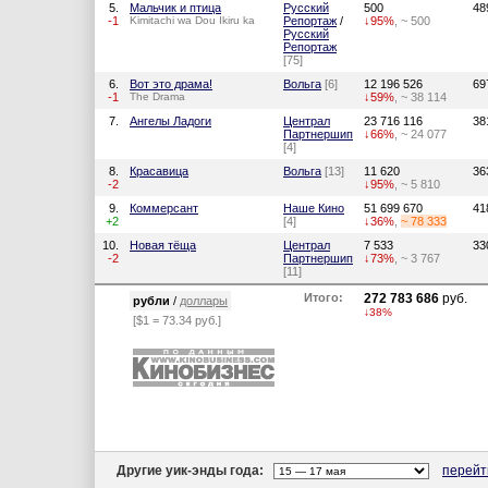
5.
Мальчик и птица
Русский
500
48
-1
Kimitachi wa Dou Ikiru ka
Репортаж
/
↓95%
, ~ 500
Русский
Репортаж
[75]
6.
Вот это драма!
Вольга
[6]
12 196 526
69
-1
The Drama
↓59%
, ~ 38 114
7.
Ангелы Ладоги
Централ
23 716 116
38
Партнершип
↓66%
, ~ 24 077
[4]
8.
Красавица
Вольга
[13]
11 620
36
-2
↓95%
, ~ 5 810
9.
Коммерсант
Наше Кино
51 699 670
41
+2
[4]
↓36%
,
~ 78 333
10.
Новая тёща
Централ
7 533
33
-2
Партнершип
↓73%
, ~ 3 767
[11]
Итого:
272 783 686
руб.
рубли
/
доллары
↓38%
[$1 = 73.34 руб.]
Другие уик-энды года:
перейт