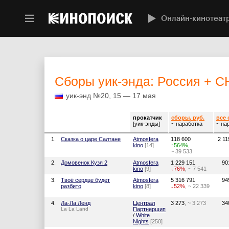
Онлайн-кинотеат
Cборы уик-энда: Россия + 
уик-энд №20, 15 — 17 мая
прокатчик
сборы, руб.
все
[уик-энды]
~ наработка
~ на
1.
Сказка о царе Салтане
Atmosfera
118 600
2 11
kino
[14]
↑564%
,
~ 39 533
2.
Домовенок Кузя 2
Atmosfera
1 229 151
90
kino
[9]
↓76%
, ~ 7 541
3.
Твоё сердце будет
Atmosfera
5 316 791
94
разбито
kino
[8]
↓52%
, ~ 22 339
4.
Ла-Ла Ленд
Централ
3 273
, ~ 3 273
34
La La Land
Партнершип
/
White
Nights
[250]