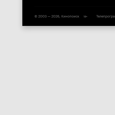
© 2003 —
2026
,
Кинопоиск
Телепрогр
18
+