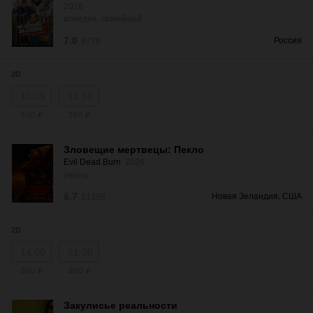
2026
комедия, семейный
7.0
Россия
6778
2D
10:05
13:50
330 ₽
360 ₽
Зловещие мертвецы: Пекло
Evil Dead Burn
2026
ужасы
6.7
Новая Зеландия, США
21398
2D
14:00
21:00
360 ₽
400 ₽
Закулисье реальности