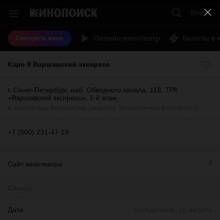
Войти
Онлайн-кинотеатр
Билеты в 
Смотреть кино
Каро 9 Варшавский экспресс
г. Санкт-Петербург, наб. Обводного канала, 118, ТРК
«Варшавский экспресс», 1-й этаж
м.
Балтийская
,
Фрунзенская (закрыта)
,
Технологический институт-2
+7 (960) 231-47-19
Сайт кинотеатра
Сеансы
Дата
понедельник, 10 августа