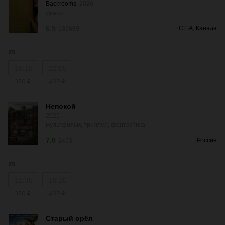
Backrooms
2026
ужасы
6.5
США, Канада
136689
2D
16:10
22:05
360 ₽
400 ₽
Непокой
2025
мультфильм, триллер, фантастика
7.0
Россия
2453
2D
11:35
18:20
330 ₽
400 ₽
Старый орёл