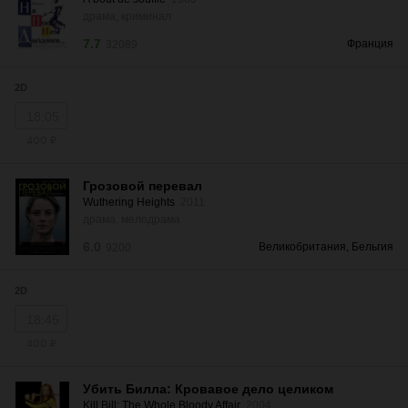
драма, криминал
7.7
Франция
32089
2D
18:05
400 ₽
Грозовой перевал
Wuthering Heights
2011
драма, мелодрама
6.0
Великобритания, Бельгия
9200
2D
18:45
400 ₽
Убить Билла: Кровавое дело целиком
Kill Bill: The Whole Bloody Affair
2004