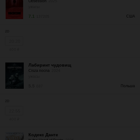
Obsession
2025
ужасы
7.1
США
137205
2D
20:20
400 ₽
Лабиринт чудовищ
Cisza nocna
2024
ужасы
5.5
Польша
687
2D
22:55
400 ₽
Кодекс Данте