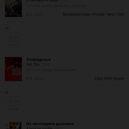
In the Hand of Dante
2025
триллер, драма, криминал, детектив
5.2
Великобритания, Италия, Чили, США
11102
2D
16:25
220 ₽
Запределье
Fall, The
2006
фэнтези, драма, приключения
7.7
США, ЮАР, Индия
48619
2D
21:35
400 ₽
На последнем дыхании
À bout de souffle
1960