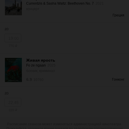
Currentzis & Sasha Waltz: Beethoven No. 7
2021
концерт
Греция
2D
19:00
770 ₽
Живая ярость
Fo ze ngaan
2025
боевик, криминал
6.9
Гонконг
10760
2D
22:45
220 ₽
Расписание сеансов может изменяться администрацией кинотеатра.
Пожалуйста, уточните время показов по телефонам соответствующих