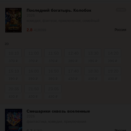
Последний богатырь. Колобок
ПРОМО
2026
комедия, фэнтези, приключения, семейный
2.8
Россия
418099
2D
10:10
11:00
11:50
12:40
13:30
14:20
370 ₽
370 ₽
370 ₽
390 ₽
390 ₽
390 ₽
15:10
16:00
16:50
17:40
18:30
19:20
390 ₽
390 ₽
390 ₽
430 ₽
430 ₽
430 ₽
20:35
21:50
23:05
430 ₽
430 ₽
430 ₽
Смешарики сквозь вселенные
2026
фантастика, комедия, приключения
6.2
Россия