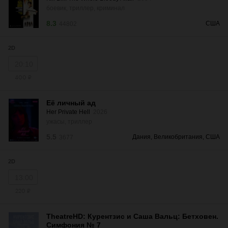
боевик, триллер, криминал
8.3
США
44802
2D
20:10
400 ₽
Её личный ад
Her Private Hell
2026
ужасы, триллер
5.5
Дания, Великобритания, США
3677
2D
13:00
220 ₽
TheatreHD: Курентзис и Саша Вальц: Бетховен.
Симфония № 7