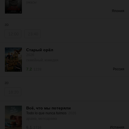
ужасы
Япония
2D
12:00
23:40
Старый орёл
2026
семейный, комедия
7.2
Россия
1228
2D
18:20
Всё, что мы потеряли
Todo lo que nunca fuimos
2026
драма, мелодрама
6.1
Испания
2716