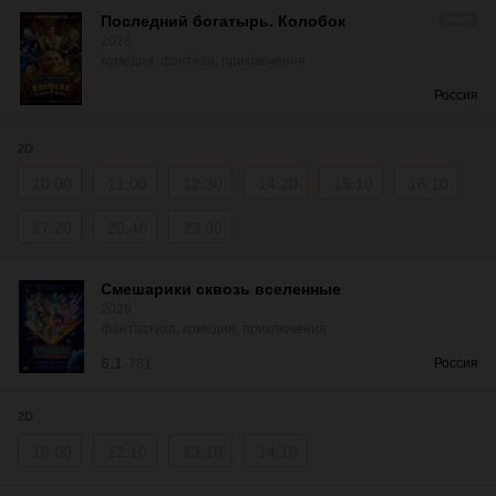
Последний богатырь. Колобок
ПРОМО
2026
комедия, фэнтези, приключения
Россия
2D
10:00
11:00
12:30
14:20
15:10
16:10
17:20
20:40
23:00
Смешарики сквозь вселенные
2026
фантастика, комедия, приключения
6.1
Россия
761
2D
10:00
12:10
13:10
14:10