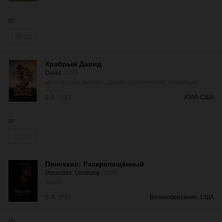
2D
18:30
Храбрый Давид
David
2025
мультфильм, мюзикл, драма, приключения, семейный
6.9
ЮАР, США
2687
2D
10:20
Пиноккио: Раскрепощённый
Pinocchio: Unstrung
2026
ужасы
5.4
Великобритания, США
2765
2D