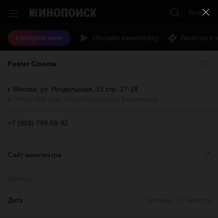
Войти
Онлайн-кинотеатр
Билеты в 
Смотреть кино
Foster Cinema
г. Москва, ул. Рочдельская, 15 стр. 17-18
м.
Улица 1905 года
,
Краснопресненская
,
Баррикадная
+7 (903) 799-59-92
Сайт кинотеатра
Сеансы
Дата
пятница, 07 августа