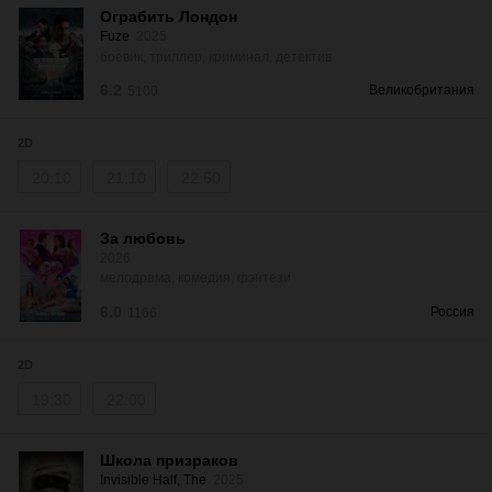
Ограбить Лондон
Fuze
2025
боевик, триллер, криминал, детектив
6.2
Великобритания
5100
2D
20:10
21:10
22:50
За любовь
2026
мелодрама, комедия, фэнтези
6.0
Россия
1166
2D
19:30
22:00
Школа призраков
Invisible Half, The
2025