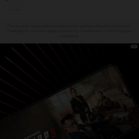
23:50
Расписание сеансов может изменяться администрацией кинотеатра.
Пожалуйста, уточните время показов по телефонам соответствующих
заведений.