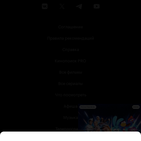
Соглашение
Правила рекомендаций
Справка
Кинопоиск PRO
Все фильмы
Все сериалы
Что посмотреть
Афиша
РЕКЛАМА
Музыка
Телепрограмма
Книги