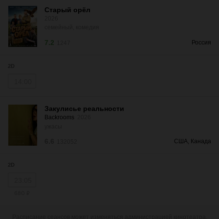
Старый орёл
2026
семейный, комедия
7.2
Россия
1247
2D
14:00
Закулисье реальности
Backrooms
2026
ужасы
6.6
США, Канада
132052
2D
23:05
680 ₽
Расписание сеансов может изменяться администрацией кинотеатра.