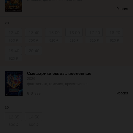
Россия
2D
12:40
13:40
15:00
16:00
17:20
18:20
700 ₽
700 ₽
820 ₽
820 ₽
820 ₽
820 ₽
19:40
20:40
820 ₽
Смешарики сквозь вселенные
2026
фантастика, комедия, приключения
6.0
Россия
999
2D
12:35
14:50
600 ₽
600 ₽