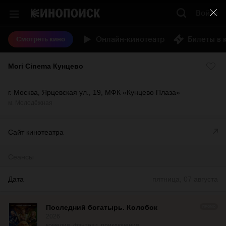
Войти
Онлайн-кинотеатр
Билеты в 
Смотреть кино
Mori Cinema Кунцево
г. Москва, Ярцевская ул., 19, МФК «Кунцево Плаза»
м.
Молодёжная
Сайт кинотеатра
Сеансы
Дата
пятница, 07 августа
Последний богатырь. Колобок
ПРОМО
2026
комедия, фэнтези, приключения