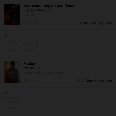
Зловещие мертвецы: Пекло
Evil Dead Burn
2026
ужасы
6.8
Новая Зеландия, США
18101
2D
20:50
23:00
680 ₽
680 ₽
Майкл
Michael
2026
биография, музыка, драма
7.8
США, Великобритания
163157
2D
22:00
680 ₽