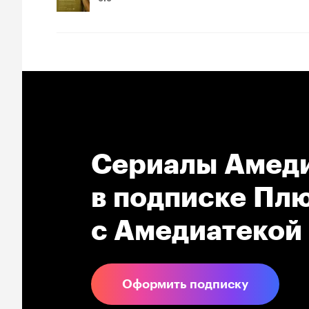
Сериалы Амеди
в подпиcке Плю
с Амедиатекой
Оформить подписку