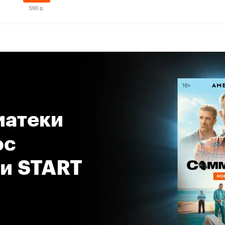
590 р.
атеки 
с 
 и START