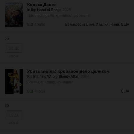
Кодекс Данте
In the Hand of Dante
2025
триллер, драма, криминал, детектив
5.3
Великобритания, Италия, Чили, США
10856
2D
21:30
400 ₽
Убить Билла: Кровавое дело целиком
Kill Bill: The Whole Bloody Affair
2004
боевик, триллер, криминал
8.3
США
44519
2D
15:10
450 ₽