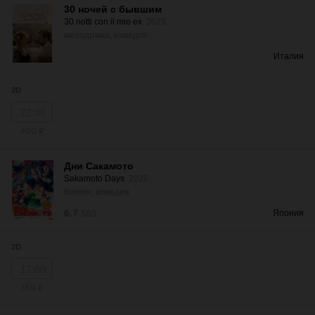
30 ночей с бывшим
30 notti con il mio ex
2025
мелодрама, комедия
Италия
2D
22:00
400 ₽
Дни Сакамото
Sakamoto Days
2026
боевик, комедия
6.7
Япония
583
2D
17:00
350 ₽