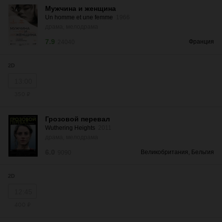
Мужчина и женщина
Un homme et une femme
1966
драма, мелодрама
7.9
Франция
24040
2D
13:00
350 ₽
Грозовой перевал
Wuthering Heights
2011
драма, мелодрама
6.0
Великобритания, Бельгия
9090
2D
12:45
400 ₽