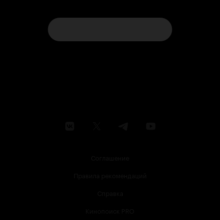
Соглашение
Правила рекомендаций
Справка
Кинопоиск PRO