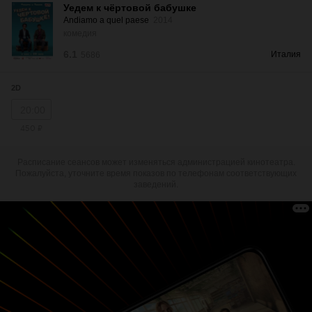
Уедем к чёртовой бабушке
Andiamo a quel paese
2014
комедия
6.1
Италия
5686
2D
20:00
450 ₽
Расписание сеансов может изменяться администрацией кинотеатра.
Пожалуйста, уточните время показов по телефонам соответствующих
заведений.