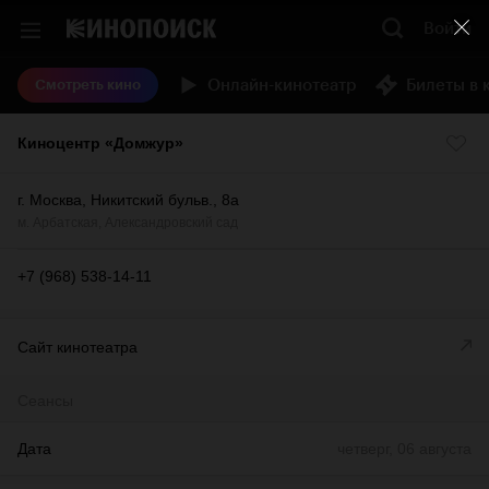
Войти
Онлайн-кинотеатр
Билеты в 
Смотреть кино
Киноцентр «Домжур»
г. Москва, Никитский бульв., 8а
м.
Арбатская
,
Александровский сад
+7 (968) 538-14-11
Сайт кинотеатра
Сеансы
Дата
четверг, 06 августа