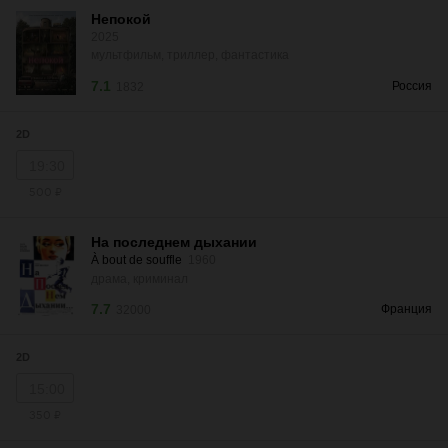
Непокой
2025
мультфильм, триллер, фантастика
7.1
Россия
1832
2D
19:30
500 ₽
На последнем дыхании
À bout de souffle
1960
драма, криминал
7.7
Франция
32000
2D
15:00
350 ₽