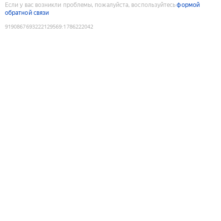
Если у вас возникли проблемы, пожалуйста, воспользуйтесь
формой
обратной связи
9190867693222129569
:
1786222042