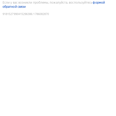
Если у вас возникли проблемы, пожалуйста, воспользуйтесь
формой
обратной связи
9181527990415296386
:
1786082870