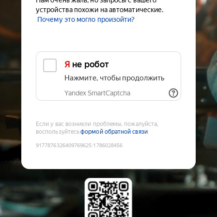
Нам очень жаль, но запросы с вашего
устройства похожи на автоматические.
Почему это могло произойти?
Я не робот
Нажмите, чтобы продолжить
Yandex SmartCaptcha
Если у вас возникли проблемы, пожалуйста,
воспользуйтесь
формой обратной связи
9177876326409769625
:
1786028456