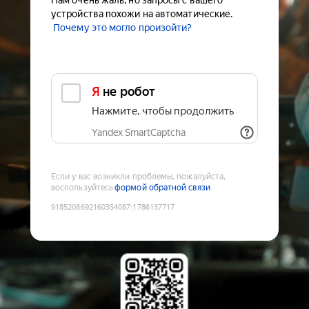
Нам очень жаль, но запросы с вашего
устройства похожи на автоматические.
Почему это могло произойти?
Я не робот
Нажмите, чтобы продолжить
Yandex SmartCaptcha
Если у вас возникли проблемы, пожалуйста,
воспользуйтесь
формой обратной связи
9185208692160354087
:
1786137717