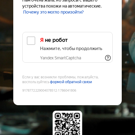
Нам очень жаль, но запросы с вашего
устройства похожи на автоматические.
Почему это могло произойти?
Я не робот
Нажмите, чтобы продолжить
Yandex SmartCaptcha
Если у вас возникли проблемы, пожалуйста,
воспользуйтесь
формой обратной связи
9178772229004078512
:
1786041806