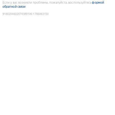
Если у вас возникли проблемы, пожалуйста, воспользуйтесь
формой
обратной связи
9180204602074389106
:
1786063150