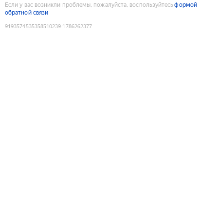
Если у вас возникли проблемы, пожалуйста, воспользуйтесь
формой
обратной связи
9193574535358510239
:
1786262377