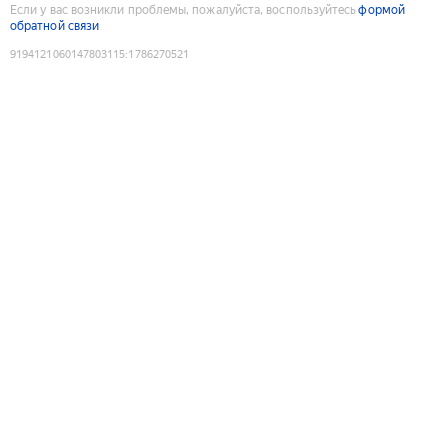
Если у вас возникли проблемы, пожалуйста, воспользуйтесь
формой
обратной связи
9194121060147803115
:
1786270521