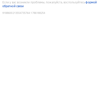
Если у вас возникли проблемы, пожалуйста, воспользуйтесь
формой
обратной связи
9188600213554735764
:
1786188254