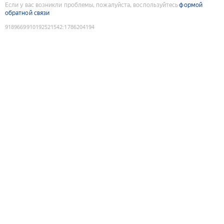
Если у вас возникли проблемы, пожалуйста, воспользуйтесь
формой
обратной связи
9189669910192521542
:
1786204194