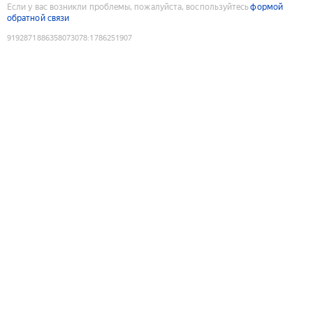
Если у вас возникли проблемы, пожалуйста, воспользуйтесь
формой
обратной связи
9192871886358073078
:
1786251907