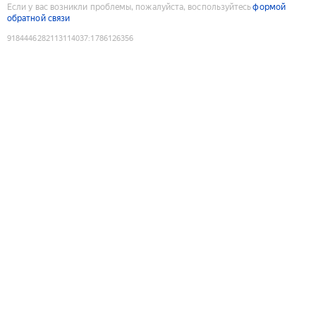
Если у вас возникли проблемы, пожалуйста, воспользуйтесь
формой
обратной связи
9184446282113114037
:
1786126356