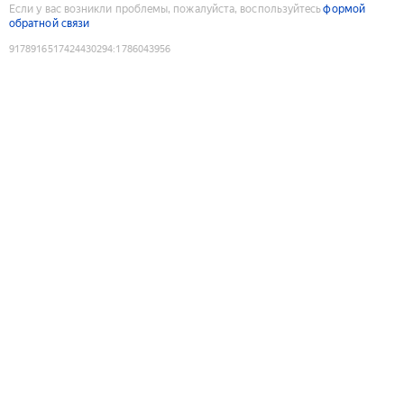
Если у вас возникли проблемы, пожалуйста, воспользуйтесь
формой
обратной связи
9178916517424430294
:
1786043956