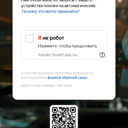
Нам очень жаль, но запросы с вашего
устройства похожи на автоматические.
Почему это могло произойти?
Я не робот
Нажмите, чтобы продолжить
Yandex SmartCaptcha
Если у вас возникли проблемы, пожалуйста,
воспользуйтесь
формой обратной связи
9185217244312680998
:
1786137844