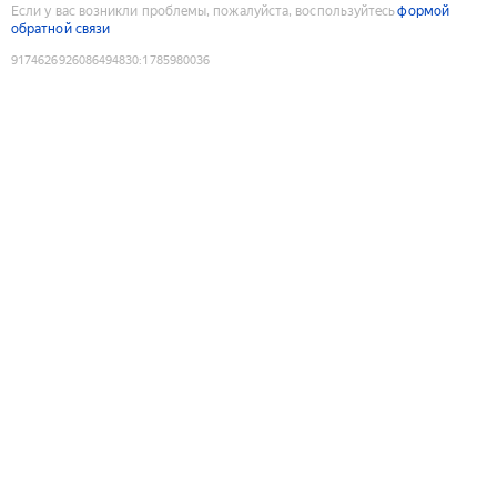
Если у вас возникли проблемы, пожалуйста, воспользуйтесь
формой
обратной связи
9174626926086494830
:
1785980036