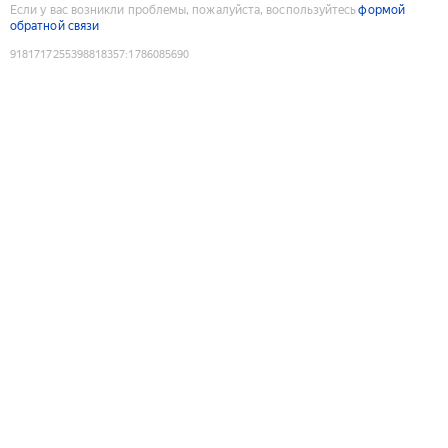
Если у вас возникли проблемы, пожалуйста, воспользуйтесь
формой
обратной связи
9181717255398818357
:
1786085690