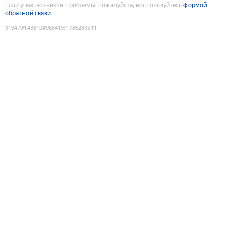
Если у вас возникли проблемы, пожалуйста, воспользуйтесь
формой
обратной связи
9194791438104965419
:
1786280511