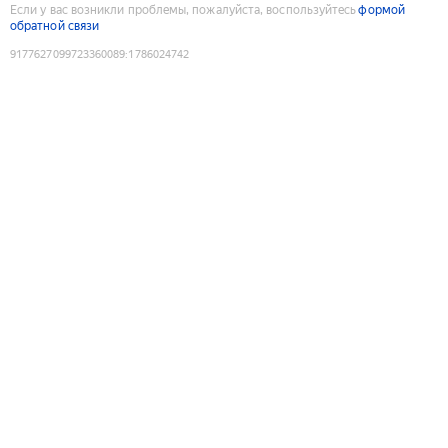
Если у вас возникли проблемы, пожалуйста, воспользуйтесь
формой
обратной связи
9177627099723360089
:
1786024742