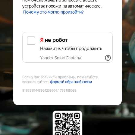
Нам очень жаль, но запросы с вашего
устройства похожи на автоматические.
Почему это могло произойти?
Я не робот
Нажмите, чтобы продолжить
Yandex SmartCaptcha
Если у вас возникли проблемы, пожалуйста,
воспользуйтесь
формой обратной связи
9188388448984239304
:
1786185099