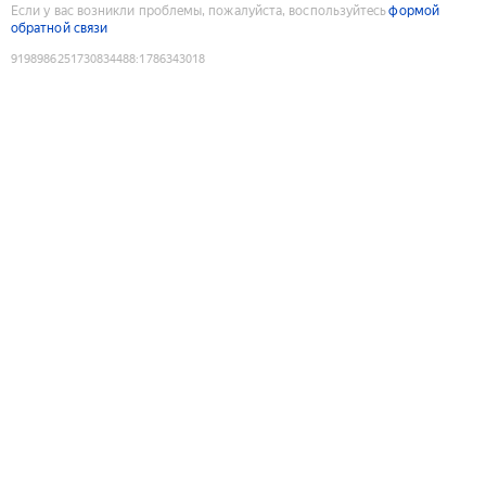
Если у вас возникли проблемы, пожалуйста, воспользуйтесь
формой
обратной связи
9198986251730834488
:
1786343018