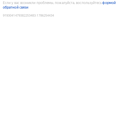
Если у вас возникли проблемы, пожалуйста, воспользуйтесь
формой
обратной связи
9193041479382253483
:
1786254434