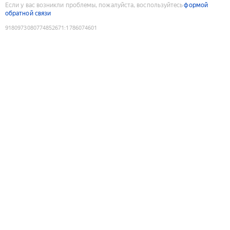
Если у вас возникли проблемы, пожалуйста, воспользуйтесь
формой
обратной связи
9180973080774852671
:
1786074601