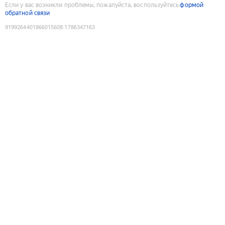
Если у вас возникли проблемы, пожалуйста, воспользуйтесь
формой
обратной связи
9199264401866015608
:
1786347163