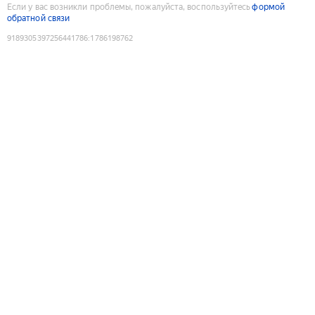
Если у вас возникли проблемы, пожалуйста, воспользуйтесь
формой
обратной связи
9189305397256441786
:
1786198762