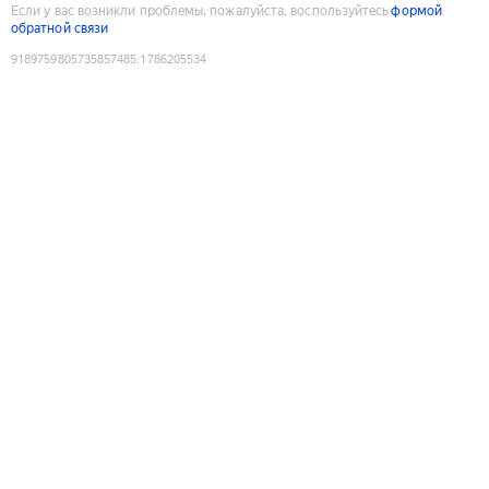
Если у вас возникли проблемы, пожалуйста, воспользуйтесь
формой
обратной связи
9189759805735857485
:
1786205534