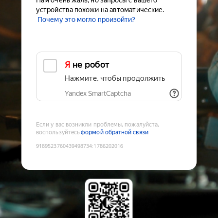
Нам очень жаль, но запросы с вашего
устройства похожи на автоматические.
Почему это могло произойти?
Я не робот
Нажмите, чтобы продолжить
Yandex SmartCaptcha
Если у вас возникли проблемы, пожалуйста,
воспользуйтесь
формой обратной связи
9189523760439498734
:
1786202016