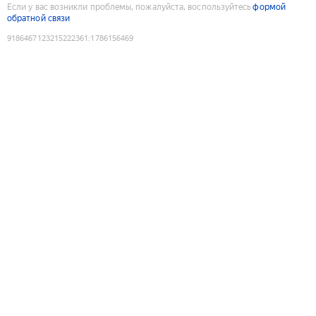
Если у вас возникли проблемы, пожалуйста, воспользуйтесь
формой
обратной связи
9186467123215222361
:
1786156469