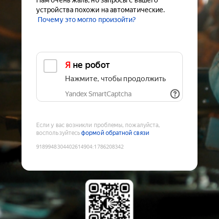
Нам очень жаль, но запросы с вашего
устройства похожи на автоматические.
Почему это могло произойти?
Я не робот
Нажмите, чтобы продолжить
Yandex SmartCaptcha
Если у вас возникли проблемы, пожалуйста,
воспользуйтесь
формой обратной связи
9189948304402614904
:
1786208342