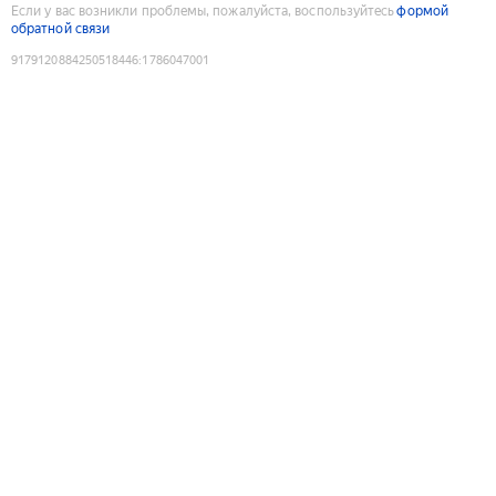
Если у вас возникли проблемы, пожалуйста, воспользуйтесь
формой
обратной связи
9179120884250518446
:
1786047001