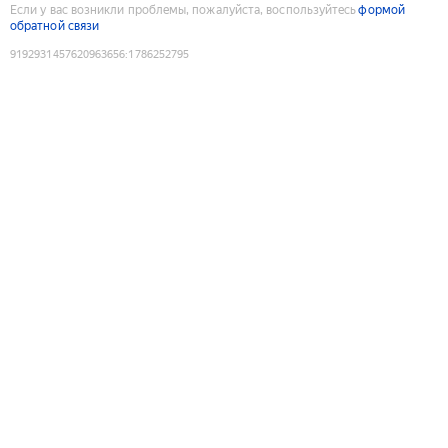
Если у вас возникли проблемы, пожалуйста, воспользуйтесь
формой
обратной связи
9192931457620963656
:
1786252795