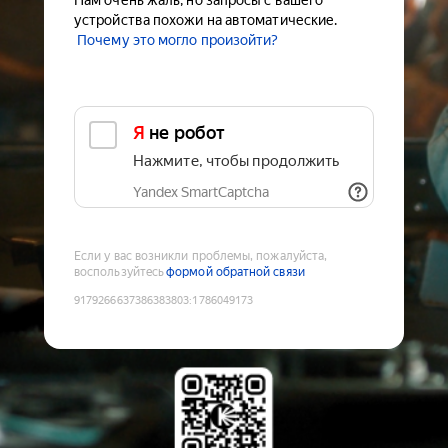
Нам очень жаль, но запросы с вашего
устройства похожи на автоматические.
Почему это могло произойти?
Я не робот
Нажмите, чтобы продолжить
Yandex SmartCaptcha
Если у вас возникли проблемы, пожалуйста,
воспользуйтесь
формой обратной связи
9179266637386383803
:
1786049173