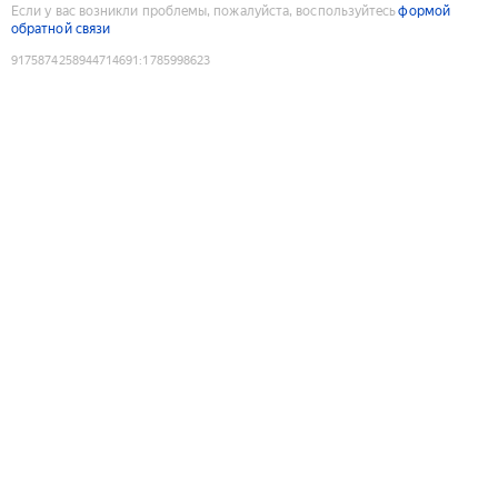
Если у вас возникли проблемы, пожалуйста, воспользуйтесь
формой
обратной связи
9175874258944714691
:
1785998623