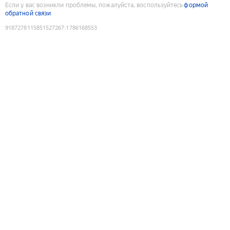
Если у вас возникли проблемы, пожалуйста, воспользуйтесь
формой
обратной связи
9187278115851527267
:
1786168553