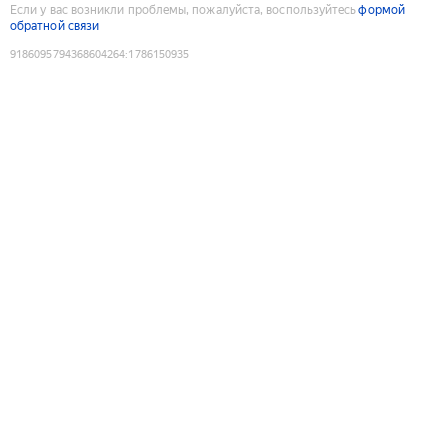
Если у вас возникли проблемы, пожалуйста, воспользуйтесь
формой
обратной связи
9186095794368604264
:
1786150935