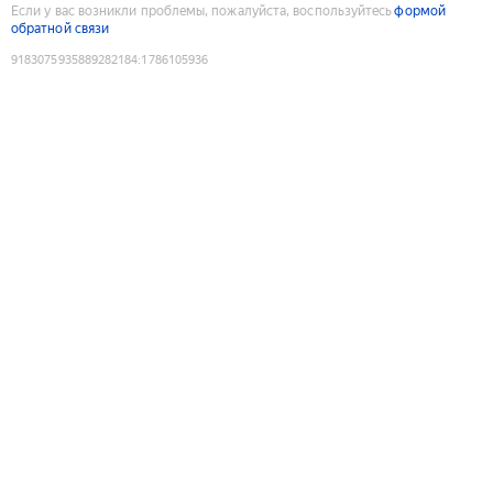
Если у вас возникли проблемы, пожалуйста, воспользуйтесь
формой
обратной связи
9183075935889282184
:
1786105936