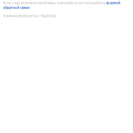
Если у вас возникли проблемы, пожалуйста, воспользуйтесь
формой
обратной связи
9194844538330333734
:
1786281302