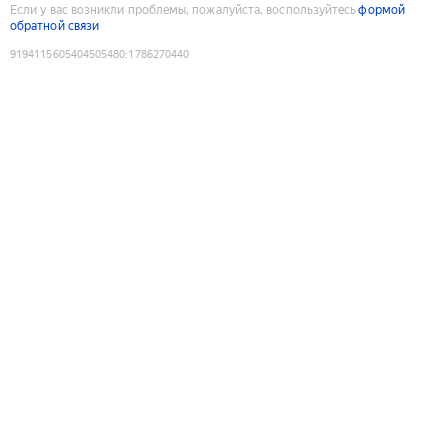
Если у вас возникли проблемы, пожалуйста, воспользуйтесь
формой
обратной связи
9194115605404505480
:
1786270440