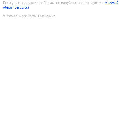
Если у вас возникли проблемы, пожалуйста, воспользуйтесь
формой
обратной связи
9174975373090408257
:
1785985228