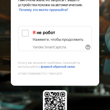
Нам очень жаль, но запросы с вашего
устройства похожи на автоматические.
Почему это могло произойти?
Я не робот
Нажмите, чтобы продолжить
Yandex SmartCaptcha
Если у вас возникли проблемы, пожалуйста,
воспользуйтесь
формой обратной связи
9176817308606067731
:
1786012675