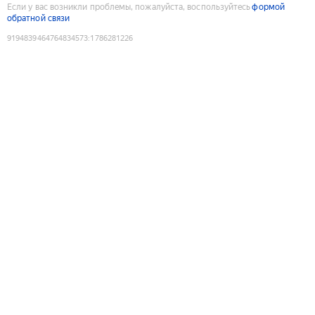
Если у вас возникли проблемы, пожалуйста, воспользуйтесь
формой
обратной связи
9194839464764834573
:
1786281226