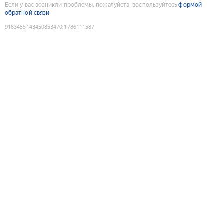
Если у вас возникли проблемы, пожалуйста, воспользуйтесь
формой
обратной связи
9183455143450853470
:
1786111587